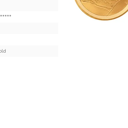
*****
old