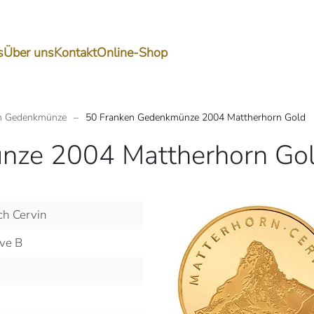
s
Über uns
Kontakt
Online-Shop
n Gedenkmünze
50 Franken Gedenkmünze 2004 Mattherhorn Gold
nze 2004 Mattherhorn Go
ch Cervin
ve B