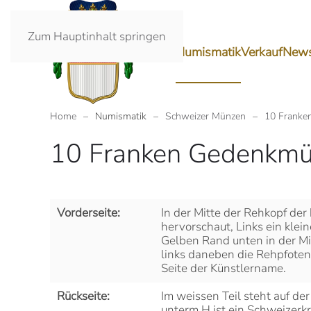
Zum Hauptinhalt springen
Ankauf
Numismatik
Verkauf
New
Home
Numismatik
Schweizer Münzen
10 Franke
10 Franken Gedenkm
Vorderseite:
In der Mitte der Rehkopf der 
hervorschaut, Links ein klei
Gelben Rand unten in der 
links daneben die Rehpfoten
Seite der Künstlername.
Rückseite:
Im weissen Teil steht auf d
unterm H ist ein Schweizerkr