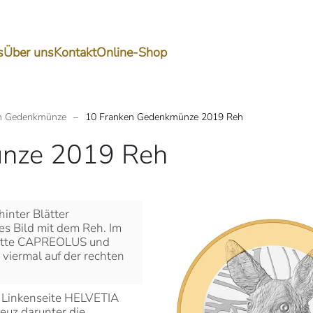
s
Über uns
Kontakt
Online-Shop
n Gedenkmünze
10 Franken Gedenkmünze 2019 Reh
ünze 2019 Reh
hinter Blätter
nes Bild mit dem Reh. Im
Mitte CAPREOLUS und
 viermal auf der rechten
er Linkenseite HELVETIA
euz darunter die