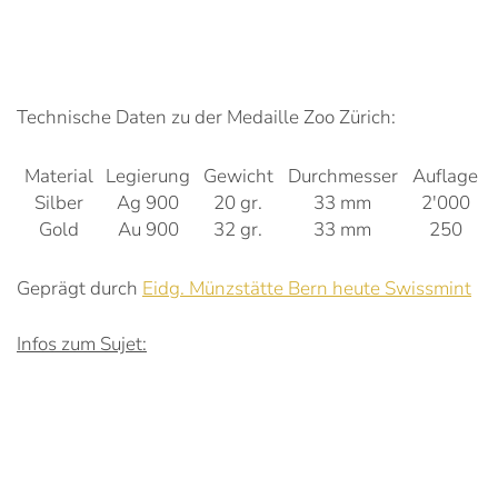
Technische Daten zu der Medaille Zoo Zürich:
Material
Legierung
Gewicht
Durchmesser
Auflage
Silber
Ag 900
20 gr.
33 mm
2'000
Gold
Au 900
32 gr.
33 mm
250
Geprägt durch
Eidg. Münzstätte Bern heute Swissmint
Infos zum Sujet: