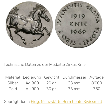
Technische Daten zu der Medaille Zirkus Knie:
Material
Legierung
Gewicht
Durchmesser
Auflage
Silber
Ag 900
20 gr.
33 mm
8'000
Gold
Au 900
30 gr.
33 mm
750
Geprägt durch
Eidg. Münzstätte Bern heute Swissmint