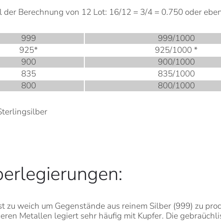
l der Berechnung von 12 Lot: 16/12 = 3/4 = 0.750 oder eb
999
999/1000
925*
925/1000 *
900
900/1000
835
835/1000
800
800/1000
terlingsilber
berlegierungen:
ist zu weich um Gegenstände aus reinem Silber (999) zu pro
eren Metallen legiert sehr häufig mit Kupfer. Die gebraüchl