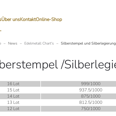
s
Über uns
Kontakt
Online-Shop
e
News
Edelmetall Chart's
Silberstempel und Silberlegierun
lberstempel /Silberleg
16 Lot
999/1000
15 Lot
937.5/1000
14 Lot
875/1000
13 Lot
812.5/1000
12 Lot
750/1000