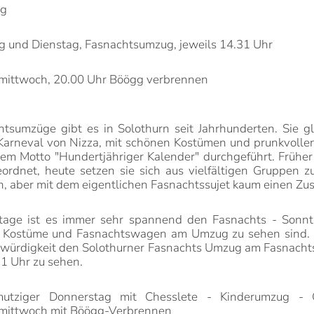
ag
g und Dienstag, Fasnachtsumzug, jeweils 14.31 Uhr
mittwoch, 20.00 Uhr Böögg verbrennen
tsumzüge gibt es in Solothurn seit Jahrhunderten. Sie gli
Karneval von Nizza, mit schönen Kostümen und prunkvoll
dem Motto "Hundertjähriger Kalender" durchgeführt. Frü
eordnet, heute setzen sie sich aus vielfältigen Gruppen z
, aber mit dem eigentlichen Fasnachtssujet kaum einen 
tage ist es immer sehr spannend den Fasnachts - Sonnta
s, Kostüme und Fasnachtswagen am Umzug zu sehen sind. Es
würdigkeit den Solothurner Fasnachts Umzug am Fasnachts
1 Uhr zu sehen.
mutziger Donnerstag mit Chesslete - Kinderumzug 
mittwoch mit Böögg-Verbrennen