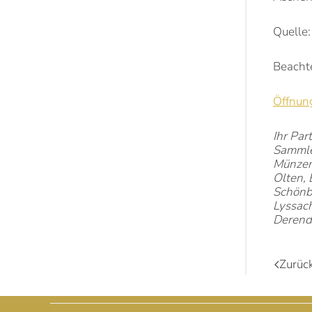
Quelle:
Beacht
Öffnun
Ihr Par
Sammle
Münzen 
Olten,
Schönbü
Lyssach
Derendi
Zurüc