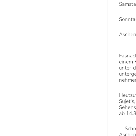
Samst
Sonnta
Ascher
Fasnach
einem 
unter 
unterg
nehmen
Heutzu
Sujet'
Sehens
ab 14.3
- Sch
Ascher