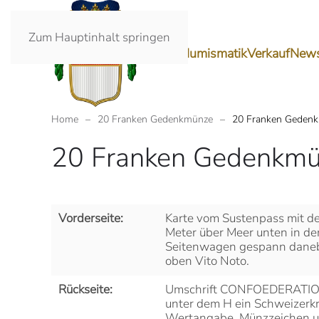
Zum Hauptinhalt springen
Ankauf
Numismatik
Verkauf
New
Home
20 Franken Gedenkmünze
20 Franken Geden
20 Franken Gedenkmü
Vorderseite:
Karte vom Sustenpass mit 
Meter über Meer unten in der
Seitenwagen gespann daneb
oben Vito Noto.
Rückseite:
Umschrift CONFOEDERATIO 
unter dem H ein Schweizerkr
Wertangabe, Münzzeichen u