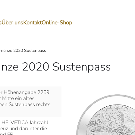
s
Über uns
Kontakt
Online-Shop
kmünze 2020 Sustenpass
nze 2020 Sustenpass
der Höhenangabe 2259
 Mitte ein altes
en Sustenpass rechts
HELVETICA Jahrzahl
euz und darunter die
nd FR.