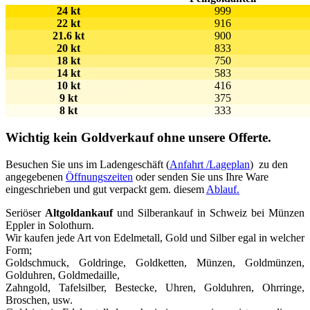
24 kt
999
22 kt
916
21.6 kt
900
20 kt
833
18 kt
750
14 kt
583
10 kt
416
9 kt
375
8 kt
333
Wichtig kein Goldverkauf ohne unsere Offerte.
Besuchen Sie uns im Ladengeschäft (
Anfahrt /Lageplan
) zu den
angegebenen
Öffnungszeiten
oder senden Sie uns Ihre Ware
eingeschrieben und gut verpackt gem. diesem
Ablauf.
Seriöser
Altgoldankauf
und Silberankauf in Schweiz bei Münzen
Eppler in Solothurn.
Wir kaufen jede Art von Edelmetall, Gold und Silber egal in welcher
Form;
Goldschmuck, Goldringe, Goldketten, Münzen, Goldmünzen,
Golduhren, Goldmedaille,
Zahngold, Tafelsilber, Bestecke, Uhren, Golduhren, Ohrringe,
Broschen, usw.